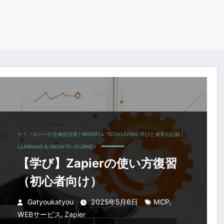
テクノロジーの主体的活用 | MINDFUL TECH LIVING
学びと成長の記録 |
LEARNING & GROWTH JOURNEY
【学び】Zapierの使い方復習
（初心者向け）
,
Gatyoukatyou
2025年5月6日
MCP
,
WEBサービス
Zapier