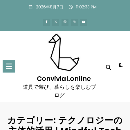
コ
2026年8月7日
11:02:34 PM
ン
テ
ン
ツ
へ
ス
キ
ッ
プ
Convivial.online
道具で遊び、暮らしを楽しむブ
ログ
カテゴリー: テクノロジーの