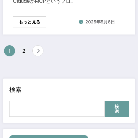
ClaudeがMCPというプロ…
もっと見る
2025年5月6日
投
1
2
稿
の
検索
ペ
ー
検
索
ジ
送