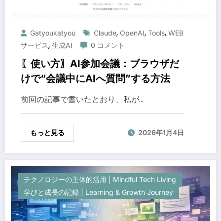
,
,
,
Gatyoukatyou
Claude
OpenAI
Tools
WEB
,
サービス
生成AI
0 コメント
〖使い方〗AI参加会議：ブラウザだ
けで“会議中にAIへ質問”する方法
前回の記事で書いたとおり、私が…
もっと見る
2026年1月4日
テクノロジーの主体的活用 | Mindful Tech Living
学びと成長の記録 | Learning & Growth Journey