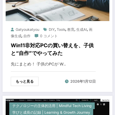
,
,
,
,
Gatyoukatyou
DIY
Tools
教育
生成AI
画
,
像生成
自作
0 コメント
Win11非対応PCの買い替えを、子供
と“自作”でやってみた
先にまとめ！ 子供のPCが W…
もっと見る
2026年1月12日
テクノロジーの主体的活用 | Mindful Tech Living
学びと成長の記録 | Learning & Growth Journey