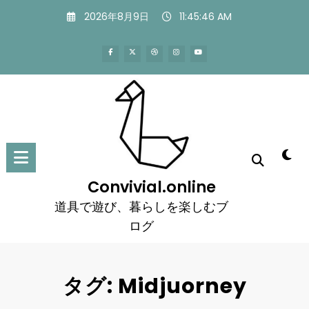
コ
2026年8月9日
11:45:47 AM
ン
テ
ン
ツ
へ
ス
キ
ッ
プ
Convivial.online
道具で遊び、暮らしを楽しむブ
ログ
タグ: Midjuorney